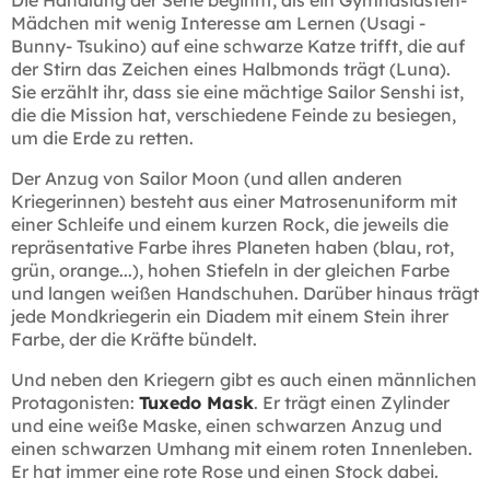
Die Handlung der Serie beginnt, als ein Gymnasiasten-
Mädchen mit wenig Interesse am Lernen (Usagi -
Bunny- Tsukino) auf eine schwarze Katze trifft, die auf
der Stirn das Zeichen eines Halbmonds trägt (Luna).
Sie erzählt ihr, dass sie eine mächtige Sailor Senshi ist,
die die Mission hat, verschiedene Feinde zu besiegen,
um die Erde zu retten.
Der Anzug von Sailor Moon (und allen anderen
Kriegerinnen) besteht aus einer Matrosenuniform mit
einer Schleife und einem kurzen Rock, die jeweils die
repräsentative Farbe ihres Planeten haben (blau, rot,
grün, orange...), hohen Stiefeln in der gleichen Farbe
und langen weißen Handschuhen. Darüber hinaus trägt
jede Mondkriegerin ein Diadem mit einem Stein ihrer
Farbe, der die Kräfte bündelt.
Und neben den Kriegern gibt es auch einen männlichen
Protagonisten:
Tuxedo Mask
. Er trägt einen Zylinder
und eine weiße Maske, einen schwarzen Anzug und
einen schwarzen Umhang mit einem roten Innenleben.
Er hat immer eine rote Rose und einen Stock dabei.