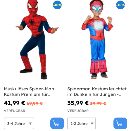
-40%
-10%
Muskulöses Spider-Man
Spiderman Kostüm leuchtet
Kostüm Premium für
im Dunkeln für Jungen -
Jungen
Spidey und sein Superteam
41,99 €
35,99 €
69,99 €
39,99 €
VERFÜGBAR
VERFÜGBAR