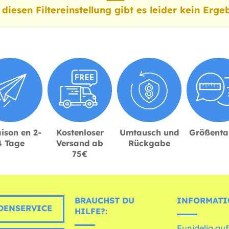
 diesen Filtereinstellung gibt es leider kein Ergeb
ison en 2-
Kostenloser
Umtausch und
Größenta
4 Tage
Versand ab
Rückgabe
75€
BRAUCHST DU
INFORMATI
ENSERVICE
HILFE?:
Funidelia auf