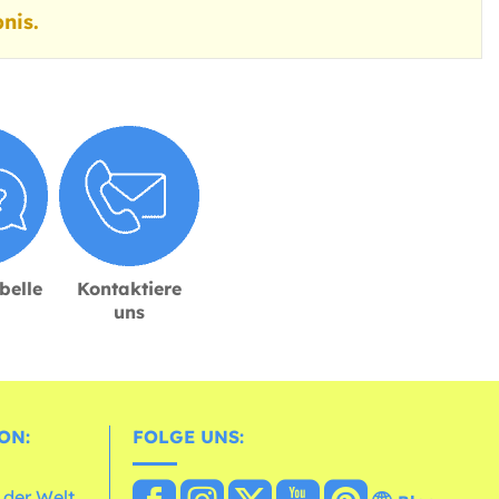
nis.
belle
Kontaktiere
uns
ON:
FOLGE UNS:
 der Welt