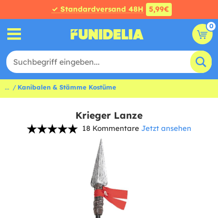
✓ Standardversand 48H
5,99€
0
...
Kanibalen & Stämme Kostüme
Krieger Lanze
18 Kommentare
Jetzt ansehen