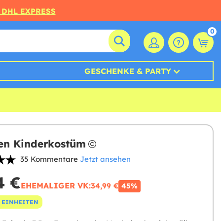
 DHL EXPRESS
0
GESCHENKE & PARTY
en Kinderkostüm
35 Kommentare
Jetzt ansehen
4 €
EHEMALIGER VK:
34,99 €
45%
 EINHEITEN