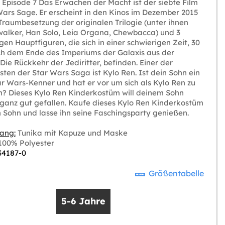
 Episode 7 Das Erwachen der Macht ist der siebte Film
Wars Sage. Er erscheint in den Kinos im Dezember 2015
 Traumbesetzung der originalen Trilogie (unter ihnen
alker, Han Solo, Leia Organa, Chewbacca) und 3
en Hauptfiguren, die sich in einer schwierigen Zeit, 30
h dem Ende des Imperiums der Galaxis aus der
Die Rückkehr der Jediritter, befinden. Einer der
sten der Star Wars Saga ist Kylo Ren. Ist dein Sohn ein
ar Wars-Kenner und hat er vor um sich als Kylo Ren zu
n? Dieses Kylo Ren Kinderkostüm will deinem Sohn
h ganz gut gefallen. Kaufe dieses Kylo Ren Kinderkostüm
n Sohn und lasse ihn seine Faschingsparty genießen.
ang:
Tunika mit Kapuze und Maske
00% Polyester
 34187-0
Größentabelle
5-6 Jahre