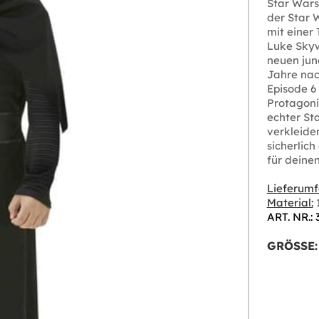
Star Wars
der Star 
mit einer
Luke Skyw
neuen jung
Jahre nac
Episode 6 
Protagoni
echter St
verkleide
sicherlic
für deine
Lieferumf
Material:
1
ART. NR.:
GRÖSSE: