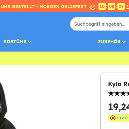
:
:
4 UHR BESTELLT - MORGEN GELIEFERT
*
10
08
08
KOSTÜME
ZUBEHÖR
Kylo R
19,2
LETZTE