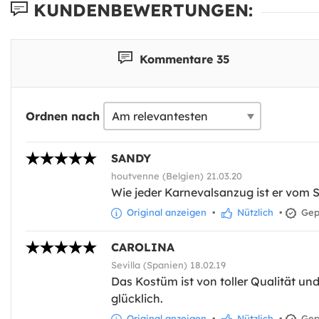
KUNDENBEWERTUNGEN:
Kommentare 35
Ordnen nach
SANDY
houtvenne (Belgien) 21.03.20
Wie jeder Karnevalsanzug ist er vom S
Original anzeigen
•
Nützlich
•
Gepr
CAROLINA
Sevilla (Spanien) 18.02.19
Das Kostüm ist von toller Qualität und
glücklich.
Original anzeigen
•
Nützlich
•
Gepr