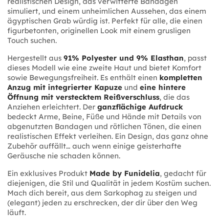
realistischen Design, das verwitterte Bandagen
simuliert, und einem unheimlichen Aussehen, das einem
ägyptischen Grab würdig ist. Perfekt für alle, die einen
figurbetonten, originellen Look mit einem grusligen
Touch suchen.
Hergestellt aus
91% Polyester und 9% Elasthan
, passt
dieses Modell wie eine zweite Haut und bietet Komfort
sowie Bewegungsfreiheit. Es enthält einen
kompletten
Anzug mit integrierter Kapuze
und
eine hintere
Öffnung mit verstecktem Reißverschluss
, die das
Anziehen erleichtert. Der
ganzflächige Aufdruck
bedeckt Arme, Beine, Füße und Hände mit Details von
abgenutzten Bandagen und rötlichen Tönen, die einen
realistischen Effekt verleihen. Ein Design, das ganz ohne
Zubehör auffällt… auch wenn einige geisterhafte
Geräusche nie schaden können.
Ein exklusives Produkt
Made by Funidelia
, gedacht für
diejenigen, die Stil und Qualität in jedem Kostüm suchen.
Mach dich bereit, aus dem Sarkophag zu steigen und
(elegant) jeden zu erschrecken, der dir über den Weg
läuft.