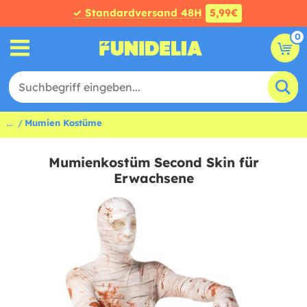
✓ Standardversand 48H
5,99€
0
...
Mumien Kostüme
Mumienkostüm Second Skin für
Erwachsene