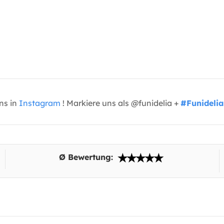
uns in
Instagram
! Markiere uns als @funidelia +
#Funidelia
Ø Bewertung: