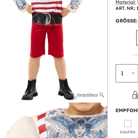
Material:
1
ART. NR.:
GRÖSSE:
Vergrößern
EMPFOH
KAUFEN