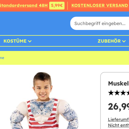
Standardversand 48H
5,99€
KOSTENLOSER VERSAND
KOSTÜME
ZUBEHÖR
me
Muskel
26,9
Lieferumf
Nicht enth