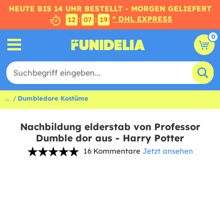
HEUTE BIS 14 UHR BESTELLT - MORGEN GELIEFERT
* DHL EXPRESS
:
:
12
07
18
0
...
Dumbledore Kostüme
Nachbildung elderstab von Professor
Dumble dor aus - Harry Potter
16 Kommentare
Jetzt ansehen