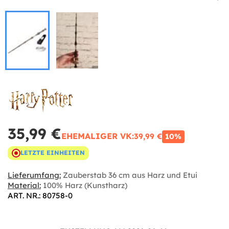
35,99 €
EHEMALIGER VK:
39,99 €
10%
LETZTE EINHEITEN
Lieferumfang:
Zauberstab 36 cm aus Harz und Etui
Material:
100% Harz (Kunstharz)
ART. NR.: 80758-0