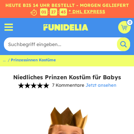
HEUTE BIS 14 UHR BESTELLT - MORGEN GELIEFERT
* DHL EXPRESS
:
:
01
27
44
0
...
Prinzessinnen Kostüme
Niedliches Prinzen Kostüm für Babys
7 Kommentare
Jetzt ansehen