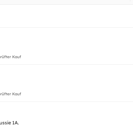
üfter Kauf
üfter Kauf
ussie 1A.