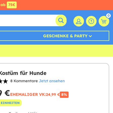
ab
75€
0
GESCHENKE & PARTY
Kostüm für Hunde
8 Kommentare
Jetzt ansehen
9 €
EHEMALIGER VK:
24,99 €
8%
 EINHEITEN