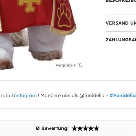
BESCHREIB
VERSAND U
ZAHLUNGSA
Vergrößern
uns in
Instagram
! Markiere uns als @funidelia +
#Funidelia
Ø Bewertung: