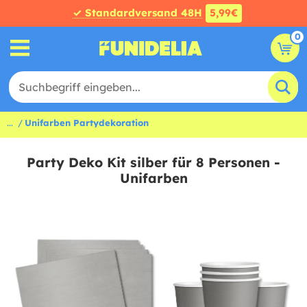
✓ Standardversand 48H
5,99€
0
...
Unifarben Partydekoration
Party Deko Kit silber für 8 Personen -
Unifarben