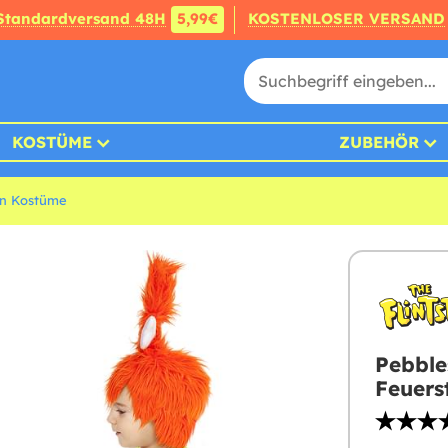
Standardversand 48H
5,99€
KOSTENLOSER VERSAND
KOSTÜME
ZUBEHÖR
in Kostüme
Pebble
Feuers