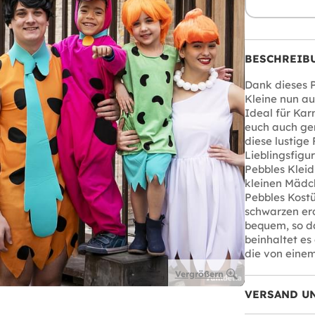
BESCHREIB
Dank dieses P
Kleine nun au
Ideal für Kar
euch auch ge
diese lustige
Lieblingsfigu
Pebbles Kleid 
kleinen Mädch
Pebbles Kostü
schwarzen erd
bequem, so d
beinhaltet es
die von eine
Vergrößern
VERSAND U