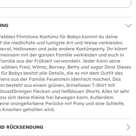
UNG
ebbles Flintstone Kostüms für Babys kannst du deine
f die niedlichste und lustigste Art und Weise verkleiden.
neval, Halloween und jede andere Kostümparty. Ihr könnt
meinsam mit der ganzen Familie verkleiden und euch in
 Familie aus der Frühzeit verwandeln. Jeder kann seine
r wählen: Fred, Wilma, Barney, Betty und sogar Dino! Dieses
für Babys besitzt alle Details, die es mit dem Outfit des
ens aus der Familie Feuerstein identisch machen. Das
m besteht aus einem grünen, ärmellosen T-Shirt mit
nussförmigen Flecken und hellblauen Shorts. Alles ist sehr
ass sich deine Kleine frei bewegen kann. Außerdem
 eine orangefarbene Perücke mit Pony und eine Schleife,
m Knochen gehalten wird.
ND RÜCKSENDUNG