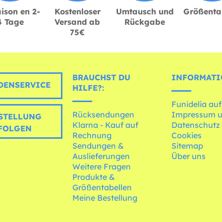
ison en 2-
Kostenloser
Umtausch und
Größenta
4 Tage
Versand ab
Rückgabe
75€
BRAUCHST DU
INFORMATI
ENSERVICE
HILFE?:
Funidelia auf
Rücksendungen
Impressum 
STELLUNG
Klarna - Kauf auf
Datenschutz
FOLGEN
Rechnung
Cookies
Sendungen &
Sitemap
Auslieferungen
Über uns
Weitere Fragen
Produkte &
Größentabellen
Meine Bestellung