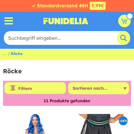
✓ Standardversand 48H
5,99€
...
Röcke
Röcke
Filtern
11
Produkte gefunden
-64%