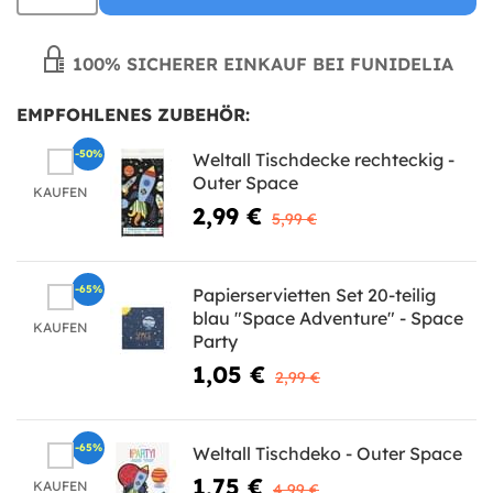
100% SICHERER EINKAUF BEI FUNIDELIA
EMPFOHLENES ZUBEHÖR:
-50%
Weltall Tischdecke rechteckig -
Outer Space
KAUFEN
2,99 €
5,99 €
-65%
Papierservietten Set 20-teilig
blau "Space Adventure" - Space
KAUFEN
Party
1,05 €
2,99 €
-65%
Weltall Tischdeko - Outer Space
1,75 €
KAUFEN
4,99 €