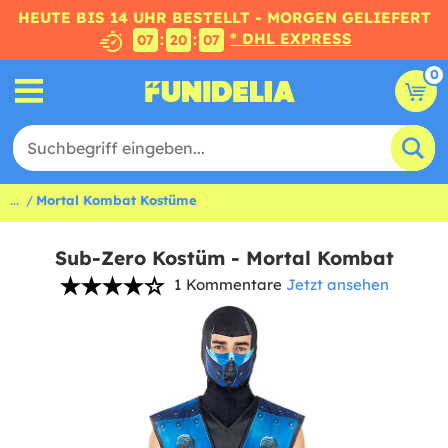
HEUTE BIS 14 UHR BESTELLT - MORGEN GELIEFERT
* DHL EXPRESS
:
:
07
20
06
0
...
Mortal Kombat Kostüme
Sub-Zero Kostüm - Mortal Kombat
1 Kommentare
Jetzt ansehen