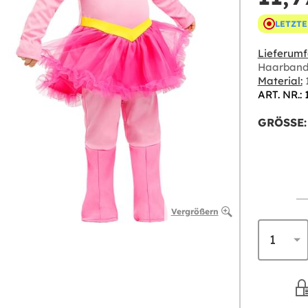
LETZTE
Lieferumf
Haarban
Material:
1
ART. NR.:
GRÖSSE:
Vergrößern