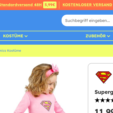
Standardversand 48H
5,99€
KOSTENLOSER VERSAND
KOSTÜME
ZUBEHÖR
mics Kostüme
Superg
11,9