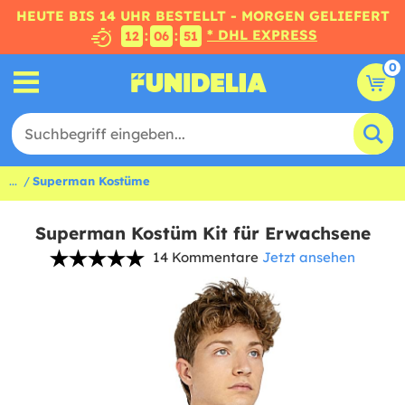
HEUTE BIS 14 UHR BESTELLT - MORGEN GELIEFERT
* DHL EXPRESS
:
:
12
06
50
0
...
Superman Kostüme
Superman Kostüm Kit für Erwachsene
14 Kommentare
Jetzt ansehen