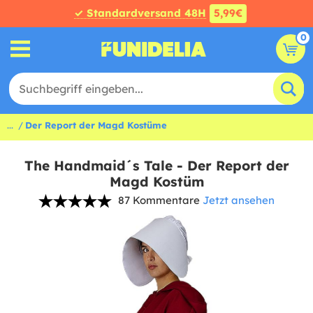
✓ Standardversand 48H
5,99€
0
...
Der Report der Magd Kostüme
The Handmaid´s Tale - Der Report der
Magd Kostüm
87 Kommentare
Jetzt ansehen