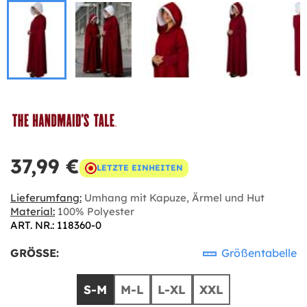
37,99 €
LETZTE EINHEITEN
Lieferumfang:
Umhang mit Kapuze, Ärmel und Hut
Material:
100% Polyester
ART. NR.: 118360-0
GRÖSSE:
Größentabelle
S-M
M-L
L-XL
XXL