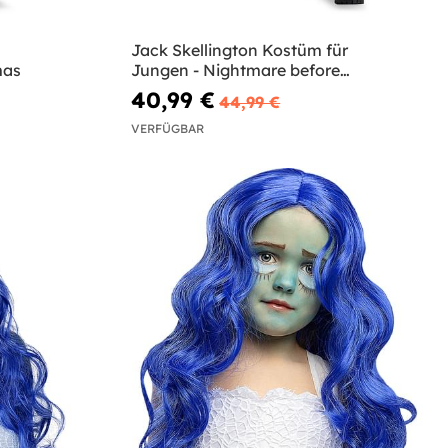
Jack Skellington Kostüm für
mas
Jungen - Nightmare before
Christmas
40,99 €
44,99 €
VERFÜGBAR