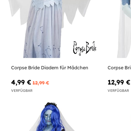
Corpse Bride Diadem für Mädchen
Corpse Br
4,99 €
12,99 €
12,99 €
VERFÜGBAR
VERFÜGBAR