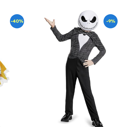
-40%
-9%