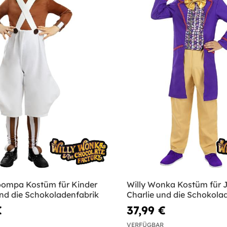
ompa Kostüm für Kinder
Willy Wonka Kostüm für 
und die Schokoladenfabrik
Charlie und die Schokola
€
37,99 €
VERFÜGBAR