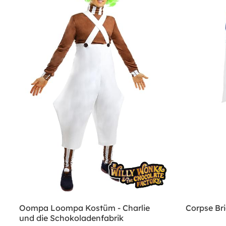
Oompa Loompa Kostüm - Charlie
Corpse Br
und die Schokoladenfabrik