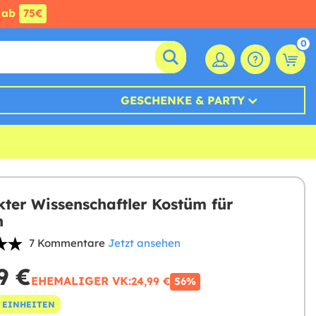
ab
75€
0
GESCHENKE & PARTY
kter Wissenschaftler Kostüm für
n
7 Kommentare
Jetzt ansehen
9 €
EHEMALIGER VK:
24,99 €
56%
 EINHEITEN