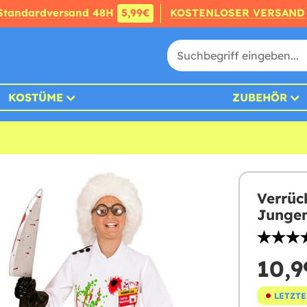
Standardversand 48H
5,99€
KOSTENLOSER VERSAND
KOSTÜME
ZUBEHÖR
Verrüc
Junge
10,9
LETZTE