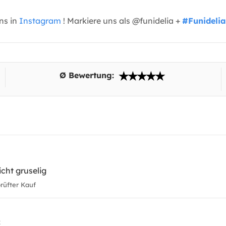
uns in
Instagram
! Markiere uns als @funidelia +
#Funidelia
Ø Bewertung:
icht gruselig
üfter Kauf
2