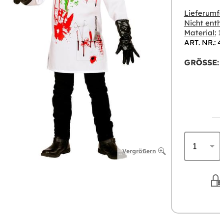
Lieferumf
Nicht enth
Material:
1
ART. NR.:
GRÖSSE:
Vergrößern