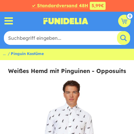
✓ Standardversand 48H
5,99€
0
...
Pinguin Kostüme
Weißes Hemd mit Pinguinen - Opposuits