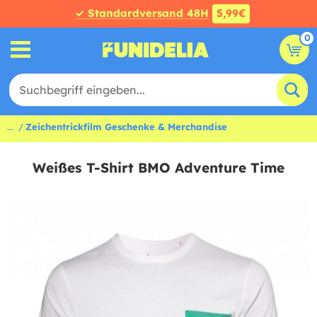
✓ Standardversand 48H
5,99€
0
...
Zeichentrickfilm Geschenke & Merchandise
Weißes T-Shirt BMO Adventure Time