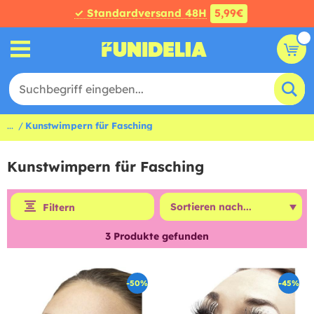
✓ Standardversand 48H
5,99€
...
Kunstwimpern für Fasching
Kunstwimpern für Fasching
Filtern
3
Produkte gefunden
-50%
-45%