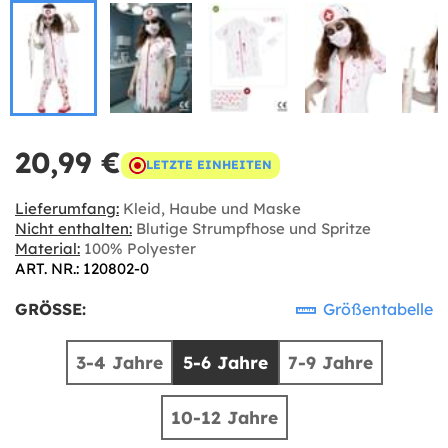
20,99 €
LETZTE EINHEITEN
Lieferumfang:
Kleid, Haube und Maske
Nicht enthalten:
Blutige Strumpfhose und Spritze
Material:
100% Polyester
ART. NR.: 120802-0
GRÖSSE:
Größentabelle
3-4 Jahre
5-6 Jahre
7-9 Jahre
10-12 Jahre