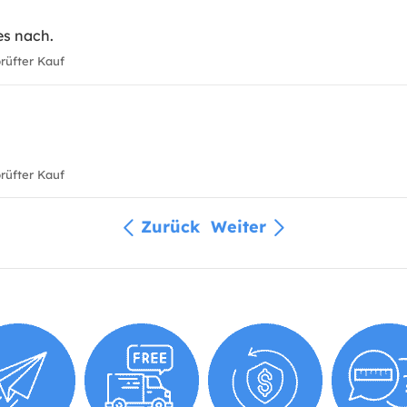
es nach.
üfter Kauf
üfter Kauf
Zurück
Weiter