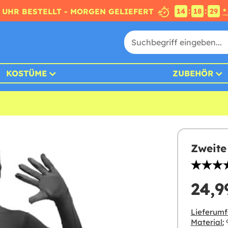
:
:
4 UHR BESTELLT - MORGEN GELIEFERT
*
14
18
29
KOSTÜME
ZUBEHÖR
Zweite
24,9
Lieferumf
Material:
9