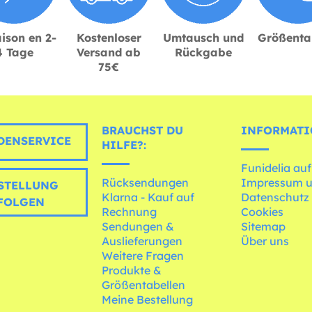
ison en 2-
Kostenloser
Umtausch und
Größenta
4 Tage
Versand ab
Rückgabe
75€
BRAUCHST DU
INFORMATI
ENSERVICE
HILFE?:
Funidelia auf
Rücksendungen
Impressum 
STELLUNG
Klarna - Kauf auf
Datenschutz
FOLGEN
Rechnung
Cookies
Sendungen &
Sitemap
Auslieferungen
Über uns
Weitere Fragen
Produkte &
Größentabellen
Meine Bestellung