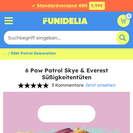
✓ Standardversand 48H
5,99€
0
...
PAW Patrol Dekoration
6 Paw Patrol Skye & Everest
Süßigkeitentüten
3 Kommentare
Jetzt ansehen