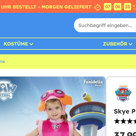
:
:
4 UHR BESTELLT - MORGEN GELIEFERT
*
07
06
21
KOSTÜME
ZUBEHÖR
üme
Skye P
37,9