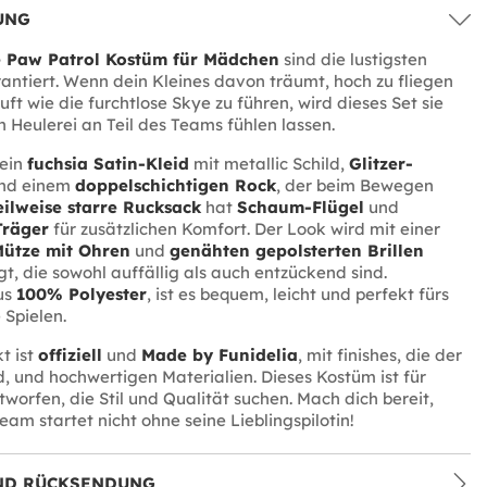
UNG
 Paw Patrol Kostüm für Mädchen
sind die lustigsten
antiert. Wenn dein Kleines davon träumt, hoch zu fliegen
ft wie die furchtlose Skye zu führen, wird dieses Set sie
n Heulerei an Teil des Teams fühlen lassen.
 ein
fuchsia Satin-Kleid
mit metallic Schild,
Glitzer-
nd einem
doppelschichtigen Rock
, der beim Bewegen
eilweise starre Rucksack
hat
Schaum-Flügel
und
Träger
für zusätzlichen Komfort. Der Look wird mit einer
Mütze mit Ohren
und
genähten gepolsterten Brillen
gt, die sowohl auffällig als auch entzückend sind.
us
100% Polyester
, ist es bequem, leicht und perfekt fürs
 Spielen.
t ist
offiziell
und
Made by Funidelia
, mit finishes, die der
nd, und hochwertigen Materialien. Dieses Kostüm ist für
tworfen, die Stil und Qualität suchen. Mach dich bereit,
eam startet nicht ohne seine Lieblingspilotin!
ND RÜCKSENDUNG