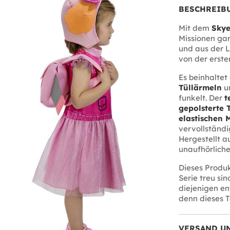
BESCHREIB
Mit dem
Skye
Missionen gar
und aus der Lu
von der erste
Es beinhaltet
Tüllärmeln
u
funkelt. Der
t
gepolsterte 
elastischen 
vervollständi
Hergestellt a
unaufhörliche
Dieses Produk
Serie treu si
diejenigen en
denn dieses T
VERSAND U