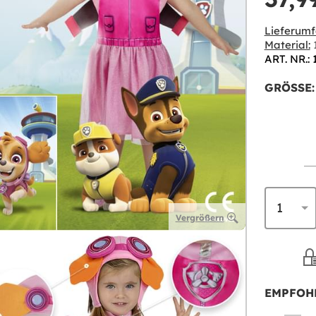
Lieferumf
Material:
1
ART. NR.: 
GRÖSSE:
Vergrößern
EMPFOH