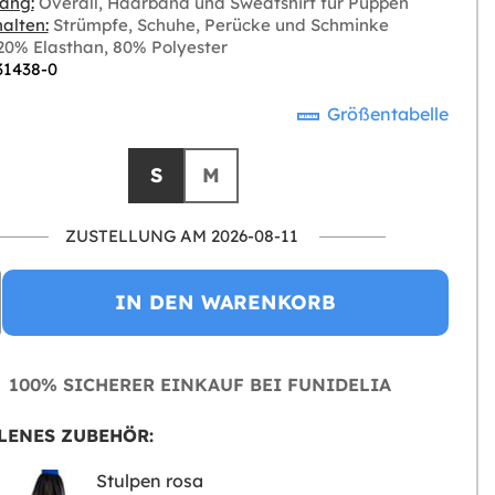
ang:
Overall, Haarband und Sweatshirt für Puppen
alten:
Strümpfe, Schuhe, Perücke und Schminke
0% Elasthan, 80% Polyester
 31438-0
Größentabelle
S
M
ZUSTELLUNG AM 2026-08-11
IN DEN WARENKORB
100% SICHERER EINKAUF BEI FUNIDELIA
LENES ZUBEHÖR:
Stulpen rosa