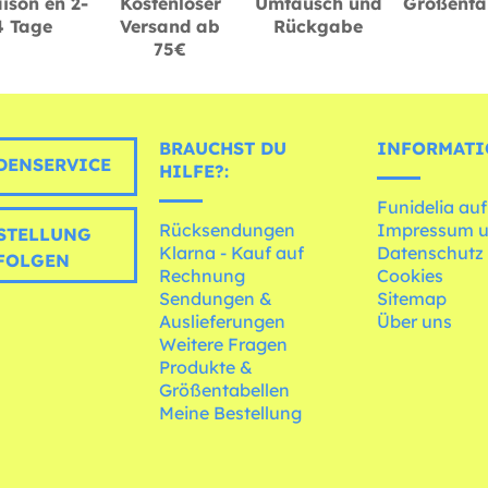
ison en 2-
Kostenloser
Umtausch und
Größenta
4 Tage
Versand ab
Rückgabe
75€
BRAUCHST DU
INFORMATI
ENSERVICE
HILFE?:
Funidelia auf
Rücksendungen
Impressum 
STELLUNG
Klarna - Kauf auf
Datenschutz
FOLGEN
Rechnung
Cookies
Sendungen &
Sitemap
Auslieferungen
Über uns
Weitere Fragen
Produkte &
Größentabellen
Meine Bestellung