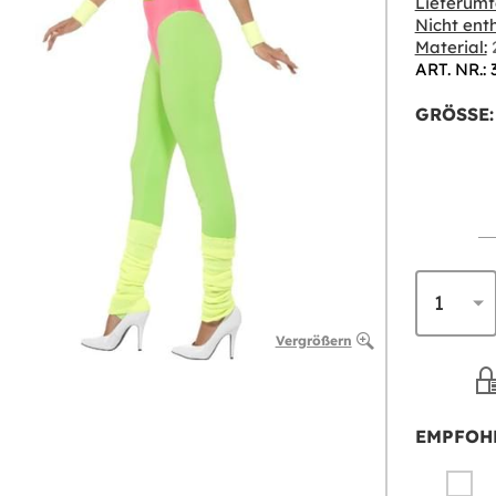
Lieferumf
Nicht enth
Material:
2
ART. NR.:
GRÖSSE:
Vergrößern
EMPFOH