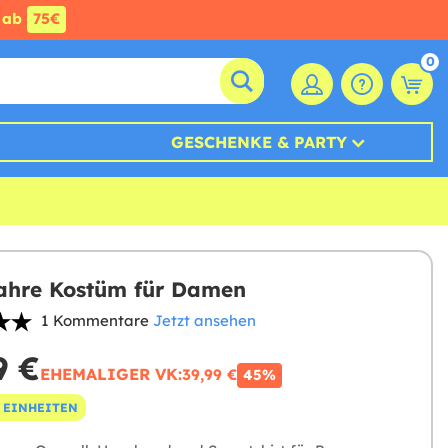
ab
75€
0
GESCHENKE & PARTY
ahre Kostüm für Damen
1 Kommentare
Jetzt ansehen
9 €
EHEMALIGER VK:
39,99 €
45%
 EINHEITEN