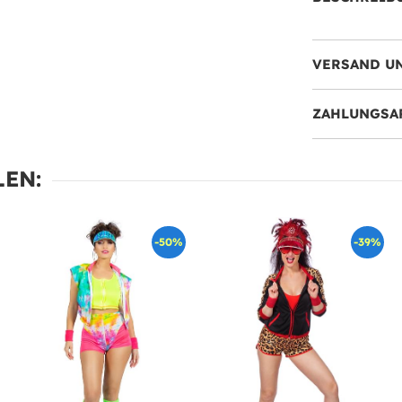
VERSAND U
ZAHLUNGSA
EN:
-50%
-39%