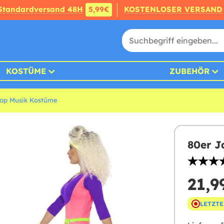
Standardversand 48H
5,99€
KOSTENLOSER VERSAND
KOSTÜME
ZUBEHÖR
Pop Musik Kostüme
80er J
21,9
LETZTE