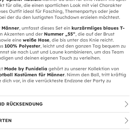
kt für alle, die einen sportlichen Look mit viel Charakter
ieses Outfit ideal für Fasching, Themenpartys oder jede
bei der du den lustigsten Touchdown erzielen möchtest.
r
Männer
, umfasst dieses Set ein
kurzärmliges blaues T-
en Akzenten und der
Nummer „55“
, die auf der Brust
 sowie eine
weiße Hose
, die bis unter das Knie reicht.
us
100% Polyester
, leicht und den ganzen Tag bequem zu
annst sie nach Lust und Laune kombinieren, um das Team
ndigen und deinen eigenen Touch zu verleihen.
kt
Made by Funidelia
gehört zu unserer Kollektion von
otball Kostümen für Männer
. Nimm den Ball, tritt kräftig
e dich vor, in die verrückteste Endzone der Party zu
ND RÜCKSENDUNG
RTEN