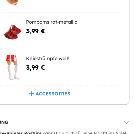
Pompoms rot-metallic
3,99 €
Kniestrümpfe weiß
3,99 €
ACCESSOIRES
UNG
y-Spieler Kostüm
kannst du dich für eine Nacht ins Spiel