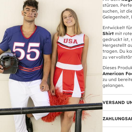
stürzen. Perfe
suchen, ist d
Gelegenheit, 
Entwickelt fü
Shirt
mit rot
gedruckt ist,
Hergestellt a
tragen. Du k
zu vervollstä
Dieses Produ
American Fo
zu und bereit
gelangen.
VERSAND U
ZAHLUNGSA