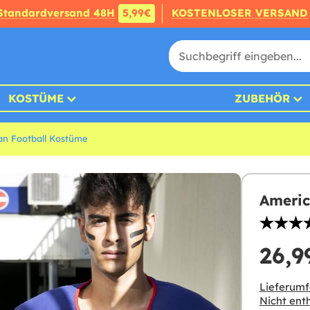
Standardversand 48H
5,99€
KOSTENLOSER VERSAND
KOSTÜME
ZUBEHÖR
an Football Kostüme
Americ
26,9
Lieferumf
Nicht enth