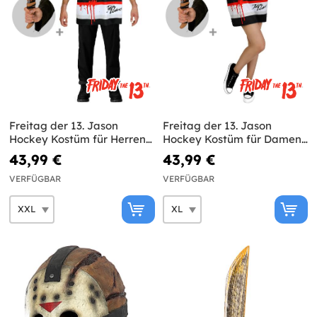
Freitag der 13. Jason
Freitag der 13. Jason
Hockey Kostüm für Herren
Hockey Kostüm für Damen
in großer Größe mit
in großer Größe mit
43,99 €
43,99 €
Machete
Machete
VERFÜGBAR
VERFÜGBAR