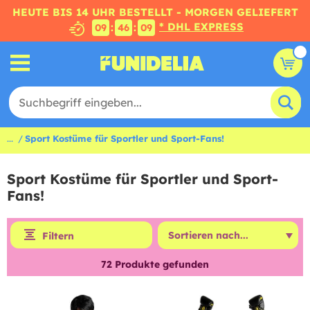
HEUTE BIS 14 UHR BESTELLT - MORGEN GELIEFERT
* DHL EXPRESS
:
:
09
46
08
...
Sport Kostüme für Sportler und Sport-Fans!
Sport Kostüme für Sportler und Sport-
Fans!
Filtern
72
Produkte gefunden