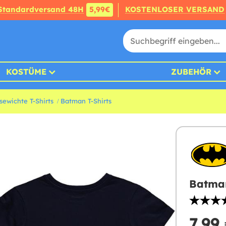
Standardversand 48H
5,99€
KOSTENLOSER VERSAND
KOSTÜME
ZUBEHÖR
ewichte T-Shirts
Batman T-Shirts
Batman
7,99