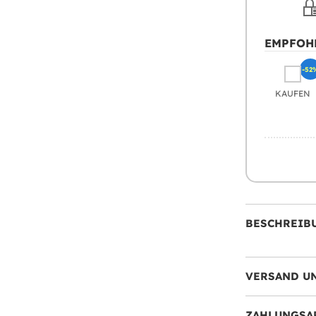
EMPFOH
-52
KAUFEN
BESCHREIB
VERSAND U
ZAHLUNGSA