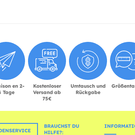
ison en 2-
Kostenloser
Umtausch und
Größenta
4 Tage
Versand ab
Rückgabe
75€
BRAUCHST DU
INFORMATI
ENSERVICE
HILFE?: