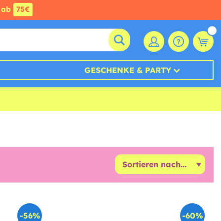
ab
75€
GESCHENKE & PARTY
-56%
-60%