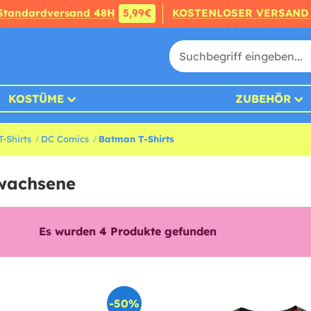
Standardversand 48H
5,99€
KOSTENLOSER VERSAND
KOSTÜME
ZUBEHÖR
-Shirts
DC Comics
Batman T-Shirts
rwachsene
Es wurden
4
Produkte gefunden
-50%