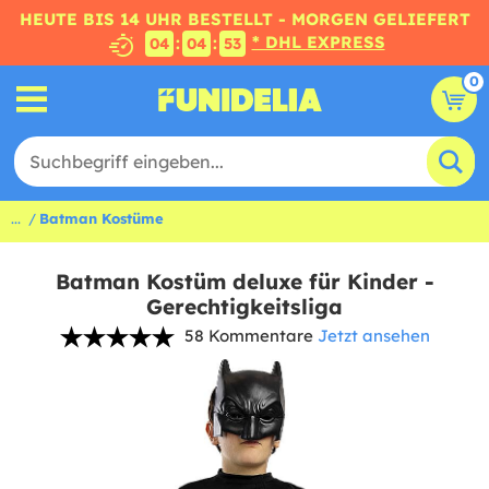
HEUTE BIS 14 UHR BESTELLT - MORGEN GELIEFERT
* DHL EXPRESS
:
:
04
04
53
0
...
Batman Kostüme
Batman Kostüm deluxe für Kinder -
Gerechtigkeitsliga
58 Kommentare
Jetzt ansehen