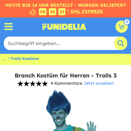
HEUTE BIS 14 UHR BESTELLT - MORGEN GELIEFERT
* DHL EXPRESS
:
:
04
54
22
0
...
Trolls Kostüme
Branch Kostüm für Herren - Trolls 3
4 Kommentare
Jetzt ansehen