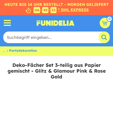
HEUTE BIS 14 UHR BESTELLT - MORGEN GELIEFERT
* DHL EXPRESS
:
:
04
49
22
0
...
Partydekoration
Deko-Fächer Set 3-teilig aus Papier
gemischt - Glitz & Glamour Pink & Rose
Gold