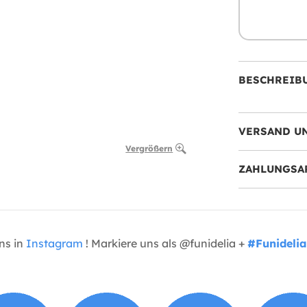
BESCHREIB
VERSAND U
Vergrößern
ZAHLUNGSA
uns in
Instagram
! Markiere uns als @funidelia +
#Funidelia