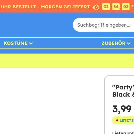
:
:
4 UHR BESTELLT - MORGEN GELIEFERT
*
02
34
01
KOSTÜME
ZUBEHÖR
"Party
Black 
3,99
LETZTE
Lieferumf