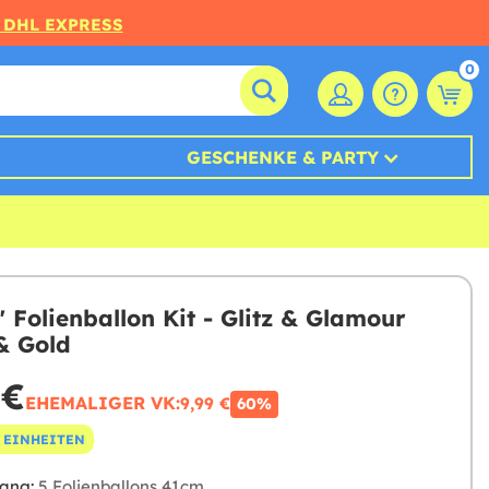
 DHL EXPRESS
0
GESCHENKE & PARTY
" Folienballon Kit - Glitz & Glamour
& Gold
 €
EHEMALIGER VK:
9,99 €
60%
 EINHEITEN
ang:
5 Folienballons 41cm