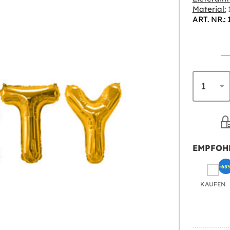
Material:
1
ART. NR.:
EMPFOH
-65
KAUFEN