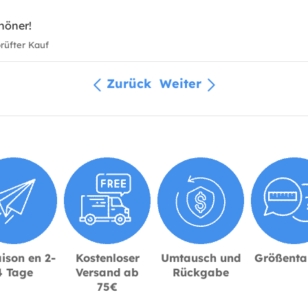
höner!
üfter Kauf
Zurück
Weiter
ison en 2-
Kostenloser
Umtausch und
Größenta
4 Tage
Versand ab
Rückgabe
75€