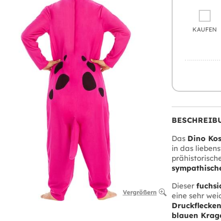
KAUFEN
BESCHREIB
Das
Dino Kos
in das lieben
prähistorische
sympathische
Dieser
fuchsi
Vergrößern
eine sehr we
Druckflecke
blauen Krag