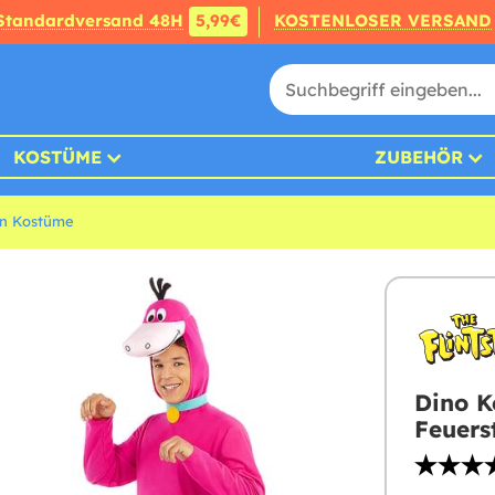
Standardversand 48H
5,99€
KOSTENLOSER VERSAND
KOSTÜME
ZUBEHÖR
in Kostüme
Dino K
Feuers