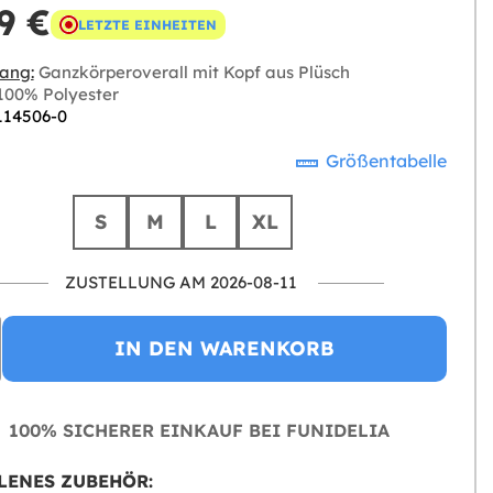
9 €
LETZTE EINHEITEN
ang:
Ganzkörperoverall mit Kopf aus Plüsch
00% Polyester
 114506-0
Größentabelle
S
M
L
XL
ZUSTELLUNG AM 2026-08-11
IN DEN WARENKORB
100% SICHERER EINKAUF BEI FUNIDELIA
LENES ZUBEHÖR: