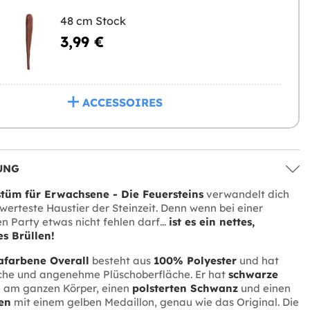
48 cm Stock
3,99 €
ACCESSOIRES
UNG
tüm für Erwachsene - Die Feuersteins
verwandelt dich
swerteste Haustier der Steinzeit. Denn wenn bei einer
n Party etwas nicht fehlen darf...
ist es ein nettes,
s Brüllen!
afarbene Overall
besteht aus
100% Polyester
und hat
iche und angenehme Plüschoberfläche. Er hat
schwarze
n
am ganzen Körper, einen
polsterten Schwanz
und einen
en
mit einem gelben Medaillon, genau wie das Original. Die