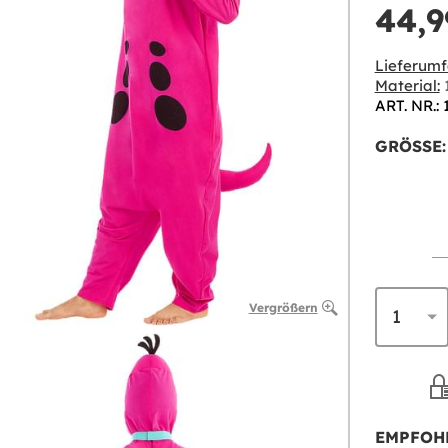
44,9
Lieferumf
Material:
1
ART. NR.:
GRÖSSE:
Vergrößern
EMPFOH