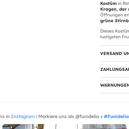
Kostüm
in Ro
Kragen, der 
Öffnungen er
grüne Stirnb
Dieses Kostüm
lustigsten Fr
VERSAND U
ZAHLUNGSA
WARNUNGEN
uns in
Instagram
! Markiere uns als @funidelia +
#Funidelia