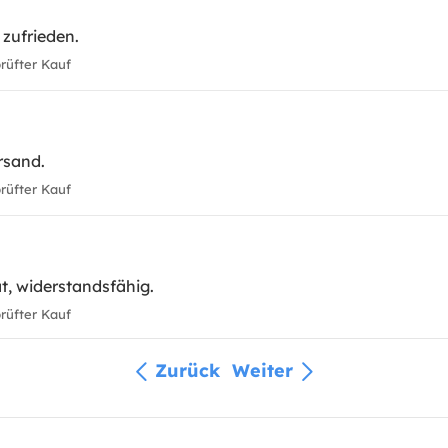
 zufrieden.
üfter Kauf
ersand.
üfter Kauf
ät, widerstandsfähig.
üfter Kauf
Zurück
Weiter