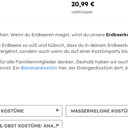
20,99 €
VERFÜGBAR
iehen. Wenn du Erdbeeren magst, wirst du unsere
Erdbeerk
ie Erdbeere so süß und hübsch, dass du in deinem Erdbeerko
tergehst, sondern auch wenn du auf einer Kostümparty bist 
 für alle Familienmitglieder denken. Deshalb haben wir a
annst. Ein
Bananenkostüm
hier, ein Orangenkostüm dort, e
 KOSTÜME
WASSERMELONE KOSTÜ
FRÜCHTE & OBST KOSTÜME: ANANAS, WASSERMELONE, TRAUBEN, ORANGE UND ZITRONEN KOSTÜME