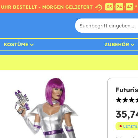
:
:
4 UHR BESTELLT - MORGEN GELIEFERT
*
05
24
46
KOSTÜME
ZUBEHÖR
Futuri
35,7
LETZTE