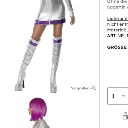
Öffne die
Kadettin 
Lieferumf
Nicht enth
Material:
1
ART. NR.:
GRÖSSE:
Vergrößern