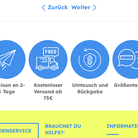
Zurück
Weiter
ison en 2-
Kostenloser
Umtausch und
Größenta
4 Tage
Versand ab
Rückgabe
75€
BRAUCHST DU
INFORMATI
ENSERVICE
HILFE?: