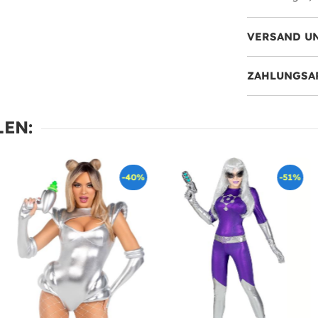
VERSAND U
ZAHLUNGSA
EN:
-40%
-51%