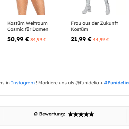
Kostüm Weltraum
Frau aus der Zukunft
Cosmic für Damen
Kostüm
50,99 €
21,99 €
84,99 €
44,99 €
uns in
Instagram
! Markiere uns als @funidelia +
#Funidelia
Ø Bewertung: