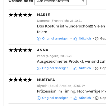
Ordnen nach
MARIE
Domene (Frankreich) 28.10.21
Das Kostüm ist wunderschön!!! Vielen 
feiern
Original anzeigen
•
Nützlich
•
Gepr
ANNA
Pécel (Ungarn) 20.02.25
Ausgezeichnetes Produkt, wir sind zuf
Original anzeigen
•
Nützlich
•
Gepr
MUSTAFA
Riyadh (Saudi-Arabien) 27.03.19
Präzession im Timing. Hochwertige P
Original anzeigen
•
Nützlich
•
Gepr