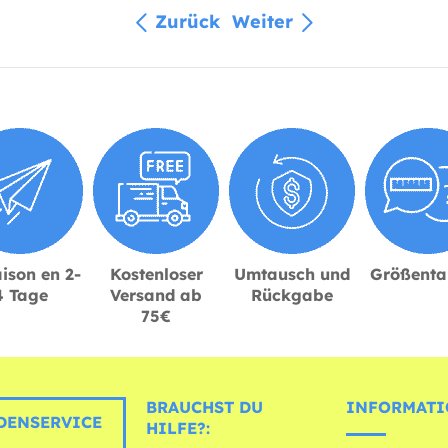
Zurück
Weiter
ison en 2-
Kostenloser
Umtausch und
Größenta
4 Tage
Versand ab
Rückgabe
75€
BRAUCHST DU
INFORMATI
ENSERVICE
HILFE?: