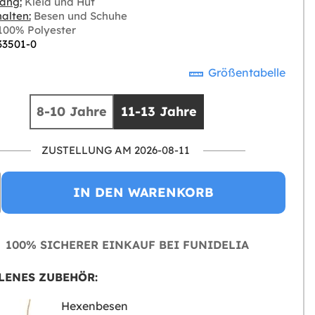
ang:
Kleid und Hut
alten:
Besen und Schuhe
00% Polyester
 33501-0
Größentabelle
8-10 Jahre
11-13 Jahre
ZUSTELLUNG AM 2026-08-11
IN DEN WARENKORB
100% SICHERER EINKAUF BEI FUNIDELIA
LENES ZUBEHÖR:
Hexenbesen