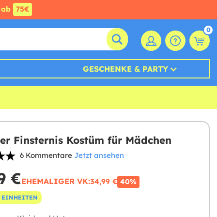
ab
75€
0
GESCHENKE & PARTY
er Finsternis Kostüm für Mädchen
6 Kommentare
Jetzt ansehen
9 €
EHEMALIGER VK:
34,99 €
40%
 EINHEITEN