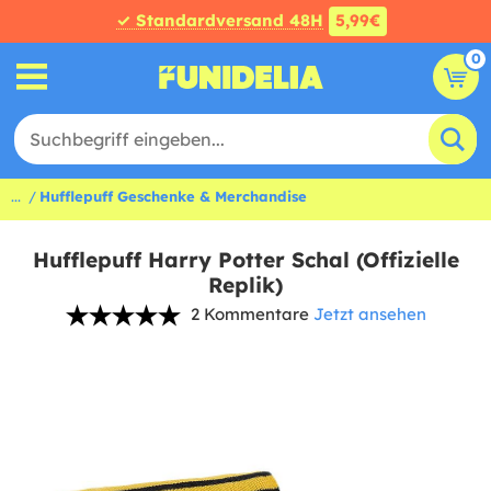
✓ Standardversand 48H
5,99€
0
...
Hufflepuff Geschenke & Merchandise
Hufflepuff Harry Potter Schal (Offizielle
Replik)
2 Kommentare
Jetzt ansehen