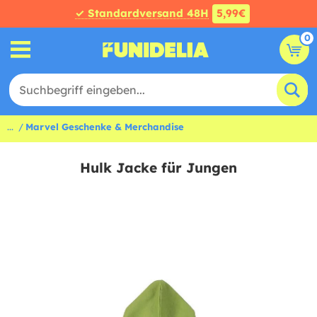
✓ Standardversand 48H
5,99€
0
...
Marvel Geschenke & Merchandise
Hulk Jacke für Jungen