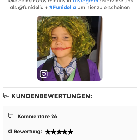
Teile deine Fotos mit uns in
Instagram
! Markiere uns
als @funidelia +
#Funidelia
um hier zu erscheinen
KUNDENBEWERTUNGEN:
Kommentare 26
Ø Bewertung: