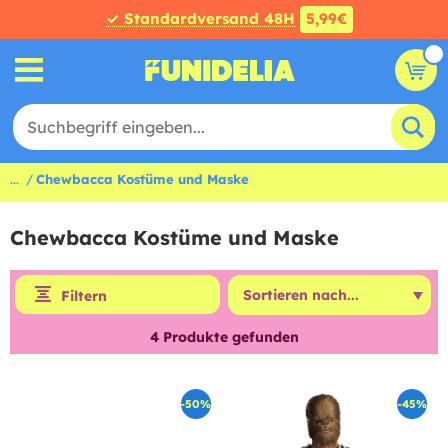
✓ Standardversand 48H
5,99€
...
Chewbacca Kostüme und Maske
Chewbacca Kostüme und Maske
Filtern
4
Produkte gefunden
-50%
-45%