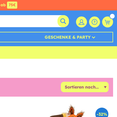
ab
75€
GESCHENKE & PARTY
-32%