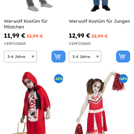
Werwolf Kostüm für
Werwolf Kostüm für Jungen
Mädchen
11,99 €
12,99 €
31,99 €
31,99 €
VERFÜGBAR
VERFÜGBAR
-62%
-62%