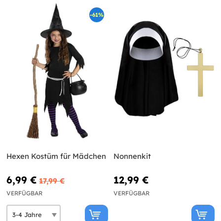
-61%
Hexen Kostüm für Mädchen
Nonnenkit
6,99 €
12,99 €
17,99 €
VERFÜGBAR
VERFÜGBAR