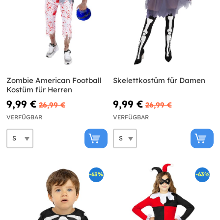
Zombie American Football
Skelettkostüm für Damen
Kostüm für Herren
9,99 €
9,99 €
26,99 €
26,99 €
VERFÜGBAR
VERFÜGBAR
-63%
-63%