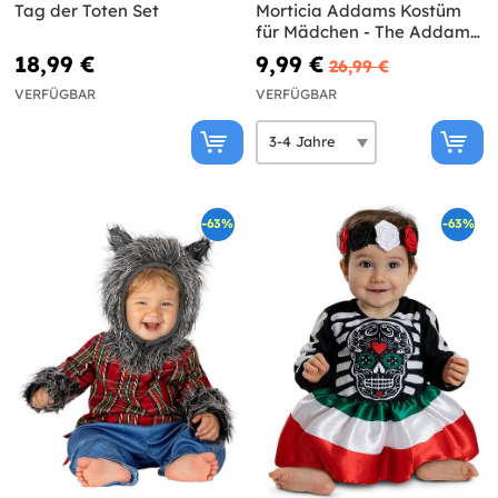
Tag der Toten Set
Morticia Addams Kostüm
für Mädchen - The Addams
Family
18,99 €
9,99 €
26,99 €
VERFÜGBAR
VERFÜGBAR
-63%
-63%