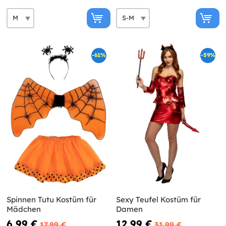
-61%
-59%
Spinnen Tutu Kostüm für
Sexy Teufel Kostüm für
Mädchen
Damen
6,99 €
12,99 €
17,99 €
31,99 €