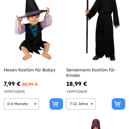
Hexen Kostüm für Babys
Sensemann Kostüm für
Kinder
7,99 €
18,99 €
20,99 €
VERFÜGBAR
VERFÜGBAR