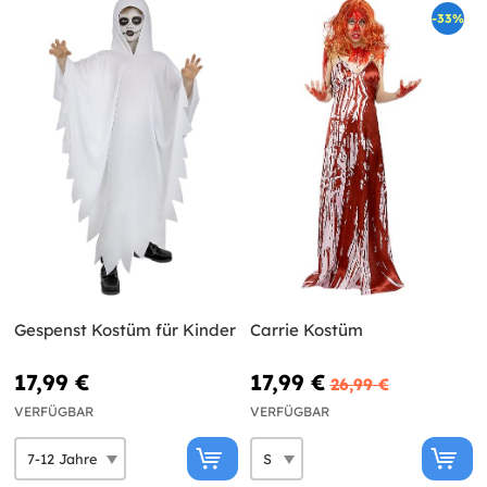
-33%
Gespenst Kostüm für Kinder
Carrie Kostüm
17,99 €
17,99 €
26,99 €
VERFÜGBAR
VERFÜGBAR