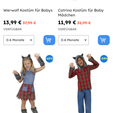
Werwolf Kostüm für Babys
Catrina Kostüm für Baby
Mädchen
13,99 €
11,99 €
37,99 €
31,99 €
VERFÜGBAR
VERFÜGBAR
-63%
-59%