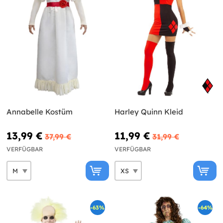
Annabelle Kostüm
Harley Quinn Kleid
13,99 €
11,99 €
37,99 €
31,99 €
VERFÜGBAR
VERFÜGBAR
-63%
-64%