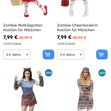
Zombie-Rotkäppchen
Zombie-Cheerleaderin
Kostüm für Mädchen
Kostüm für Mädchen
7,99 €
7,99 €
20,99 €
20,99 €
VERFÜGBAR
VERFÜGBAR
-59%
-63%