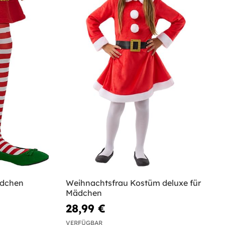
ädchen
Weihnachtsfrau Kostüm deluxe für
Mädchen
28,99 €
VERFÜGBAR