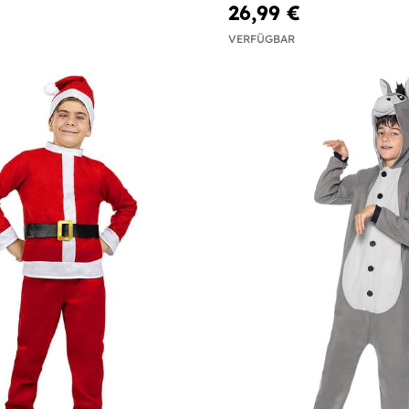
26,99 €
VERFÜGBAR