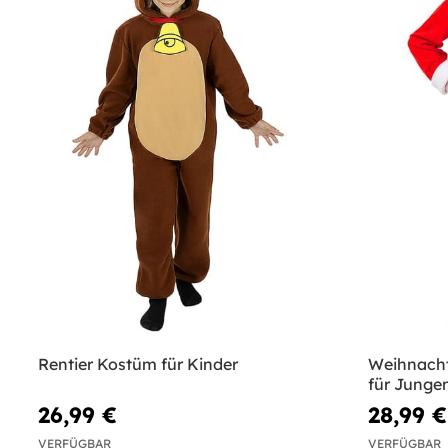
Rentier Kostüm für Kinder
Weihnach
für Junge
26,99 €
28,99 €
VERFÜGBAR
VERFÜGBAR