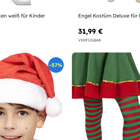
en weiß für Kinder
Engel Kostüm Deluxe für
31,99 €
VERFÜGBAR
-57%