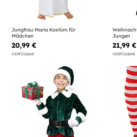
Jungfrau Maria Kostüm für
Weihnach
Mädchen
Jungen
20,99 €
21,99 €
VERFÜGBAR
VERFÜGBAR