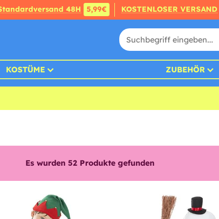
Standardversand 48H
5,99€
KOSTENLOSER VERSAND
KOSTÜME
ZUBEHÖR
Es wurden
52
Produkte gefunden