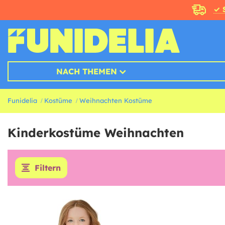
✓ 
NACH THEMEN
Funidelia
Kostüme
Weihnachten Kostüme
Kinderkostüme Weihnachten
Filtern