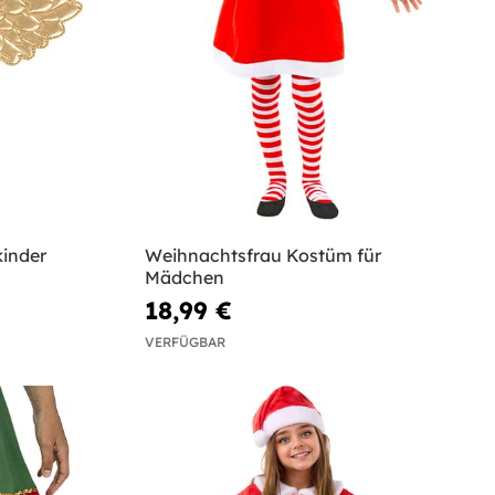
kinder
Weihnachtsfrau Kostüm für
Mädchen
18,99 €
VERFÜGBAR