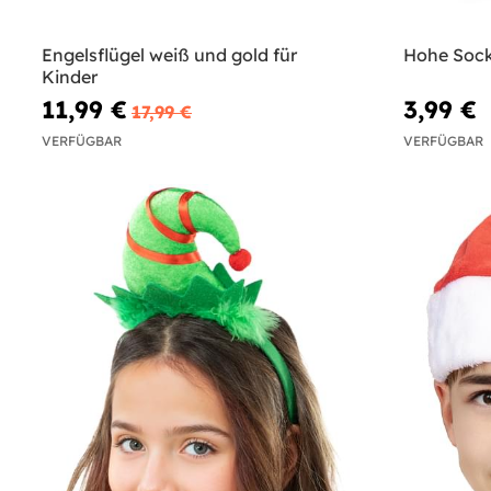
Engelsflügel weiß und gold für
Hohe Sock
Kinder
11,99 €
3,99 €
17,99 €
VERFÜGBAR
VERFÜGBAR