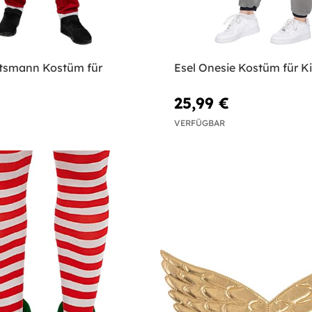
tsmann Kostüm für
Esel Onesie Kostüm für K
25,99 €
VERFÜGBAR