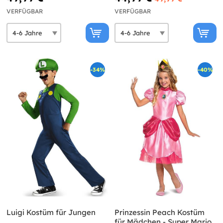
VERFÜGBAR
VERFÜGBAR
-34%
-40%
Luigi Kostüm für Jungen
Prinzessin Peach Kostüm
für Mädchen - Super Mario