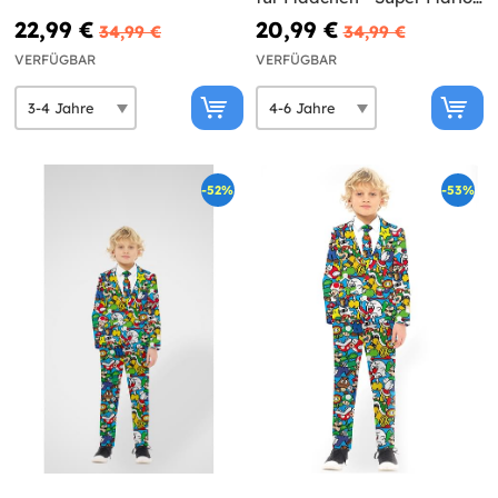
Bros
22,99 €
20,99 €
34,99 €
34,99 €
VERFÜGBAR
VERFÜGBAR
-52%
-53%