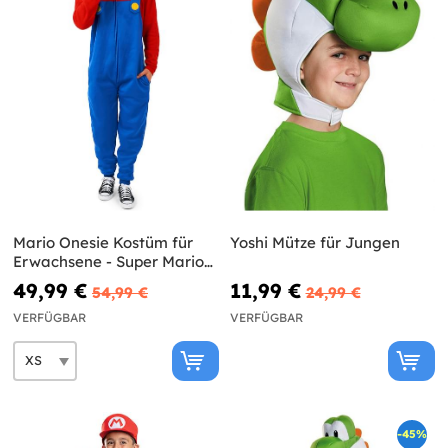
Mario Onesie Kostüm für
Yoshi Mütze für Jungen
Erwachsene - Super Mario
Bros
49,99 €
11,99 €
54,99 €
24,99 €
VERFÜGBAR
VERFÜGBAR
-45%