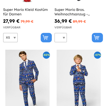
Super Mario Kleid Kostüm
Super Mario Bros.
für Damen
Weihnachtsanzug -
Opposuits
27,99 €
36,99 €
79,99 €
89,99 €
VERFÜGBAR
VERFÜGBAR
-50%
-57%