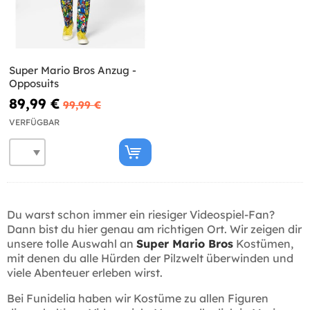
Super Mario Bros Anzug -
Opposuits
89,99 €
99,99 €
VERFÜGBAR
Du warst schon immer ein riesiger Videospiel-Fan?
Dann bist du hier genau am richtigen Ort. Wir zeigen dir
unsere tolle Auswahl an
Super Mario Bros
Kostümen,
mit denen du alle Hürden der Pilzwelt überwinden und
viele Abenteuer erleben wirst.
Bei Funidelia haben wir Kostüme zu allen Figuren