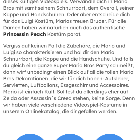
dieses kultigen Videospiels. Verwandle dich in Mario
Bros mit samt seinem Schnurrbart, dem Overall, seiner
Kappe und Handschuhen. Oder aber entscheide dich
für das Luigi Kostüm, Marios treuen Bruder. Für alle
Damen haben wir natürlich auch das authentische
Prinzessin Peach
Kostüm parat.
Vergiss auf keinen Fall die Zubehöre, die Mario und
Luigi so charakterisieren und hol dir den Mario
Schnurrbart, die Kappe und die Handschuhe. Und falls
du gleich eine ganze Super Mario Bros Party schmeißt,
dann wirf unbedingt einen Blick auf all die tollen Mario
Bros Dekorationen, die wir für dich haben: Aufkleber,
Servietten, Luftballons, Essgeschirr und Accessoires.
Mario ist einfach Kult! Solltest du allerdings eher auf
Zelda oder Assassin´s Creed stehen, keine Sorge. Denn
wir haben viele verschiedene Videospiel-Kostüme in
unserem Onlinekatalog, die dir gefallen werden.