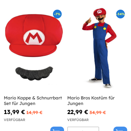
-7%
-34%
Mario Kappe & Schnurrbart
Mario Bros Kostüm für
Set für Jungen
Jungen
13,99 €
22,99 €
14,99 €
34,99 €
VERFÜGBAR
VERFÜGBAR