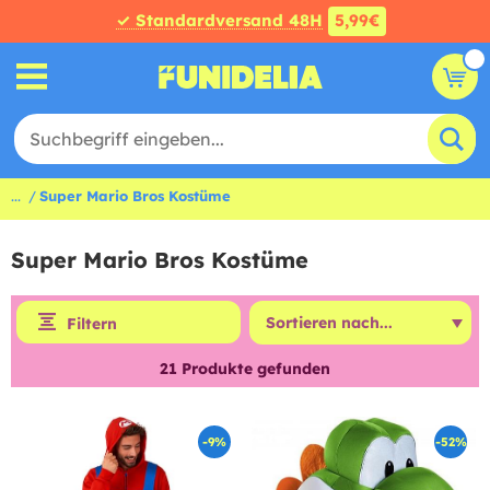
✓ Standardversand 48H
5,99€
...
Super Mario Bros Kostüme
Super Mario Bros Kostüme
Filtern
21
Produkte gefunden
-9%
-52%